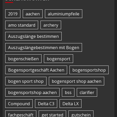
2019
aachen
aluminiumpfeile
amo standard
archery
Auszugslänge bestimmen
Auszugslängebestimmen mit Bogen
bogenschießen
bogensport
Bogensportgeschäft Aachen
bogensportshop
bogen sport shop
bogensport shop aachen
bogensportshop aachen
bss
clarifier
Compound
Delta C3
Delta LX
fachgeschäft
get started
gutschein