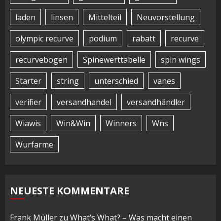
laden
linsen
Mittelteil
Neuvorstellung
olympic recurve
podium
rabatt
recurve
recurvebogen
Spinewerttabelle
spin wings
Starter
string
unterschied
vanes
verifier
versandhandel
versandhändler
Wiawis
Win&Win
Winners
Wns
Wurfarme
NEUESTE KOMMENTARE
Frank Müller
zu
What’s What? – Was macht einen