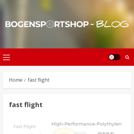
Skip
to
content
Primary
Menu
Home
fast flight
fast flight